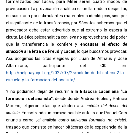
formalizados por Lacan, para Miller serán cuatro modos de
provocación. La provocación analítica es un llamado a despertar,
no suscitada por estimulantes materiales o ideológicos, sino por
el significante de la transferencia; por Sócrates sabemos que el
provocador debe estar advertido que al extremo lo espera la
cicuta. La ética psicoanalítica conlleva no aprovecharse del poder
que la transferencia le confiere y
encausar el
efecto de
atracción
a la letra de Freud y Lacan
, lo que buscamos provocar.
Así, acogimos las citas elegidas por Juan de Althaus y José
Altamirano, participante del CID en:
https://nelguayaquil.org/2022/07/25/boletin-de-biblioteca-2-la-
escuela-y-la-formacion-del-analista/
.
Y no podíamos dejar de recurrir a la
Bitácora Lacaniana
“La
formación del analista”
, desde donde Andrea Robles y Patricio
Moreno, eligieron citas que aluden a
lo inédito del deseo del
analista
. Encontrando un camino posible ante lo que Raquel Cors
enuncia como:
¡el analista como universal formado, no existe!
:
trazado que consiste en hacer bitácoras de la experiencia de la