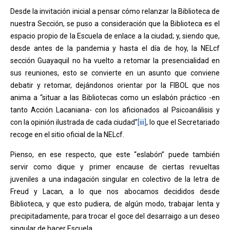
Desde la invitación inicial a pensar cómo relanzar la Biblioteca de
nuestra Sección, se puso a consideración que la Biblioteca es el
espacio propio de la Escuela de enlace a la ciudad; y, siendo que,
desde antes de la pandemia y hasta el día de hoy, la NELcf
sección Guayaquil no ha vuelto a retomar la presencialidad en
sus reuniones, esto se convierte en un asunto que conviene
debatir y retomar, dejándonos orientar por la FIBOL que nos
anima a “situar a las Bibliotecas como un eslabón práctico -en
tanto Acción Lacaniana- con los aficionados al Psicoanálisis y
con la opinión ilustrada de cada ciudad”
[iii]
, lo que el Secretariado
recoge en el sitio oficial de la NELcf.
Pienso, en ese respecto, que este “eslabón” puede también
servir como dique y primer encause de ciertas revueltas
juveniles a una indagación singular en colectivo de la letra de
Freud y Lacan, a lo que nos abocamos decididos desde
Biblioteca, y que esto pudiera, de algún modo, trabajar lenta y
precipitadamente, para trocar el goce del desarraigo a un deseo
singular de hacer Escuela.