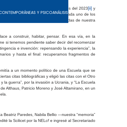
o anterior
[i]
y que las programaciones del 2023
[ii]
y
S CONTEMPORÁNEAS Y PSICOANÁLISIS
enta de la alegría suscitada porque cada uno de los
a. Además, tres de ellas hoy son asociadas de nuestra
ce a construir, habitar, pensar. En esa vía, en la
e si tenemos pendiente saber decir del recomenzar
gencia e invención: repensando la experiencia”, la
inarios y hasta el final: recuperamos fragmentos de
emitía a un momento político de una Escuela que se
iertas citas bibliográficas y eligió las citas con el Otro
s y la guerra”, por la invasión a Ucrania, y “La Escuela
n de Althaus, Patricio Moreno y José Altamirano, en un
ela.
ría Beatriz Paredes, Nabila Bellio —nuestra “memoria”
dité la Scilicet por la NEL
cf
e ingresé al Secretariado