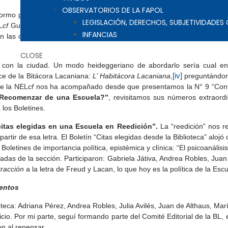
OBSERVATORIOS DE LA FAPOL
nformo para permutar. El hecho de que existe un documento del períod
LEGISLACIÓN, DERECHOS, SUBJETIVIDADE
L
cf
Guayaquil, me da ocasión de proponer una cierta lectura y dar cu
INFANCIAS
 en las conversaciones preparatorias y las actividades de la Bibliotec
CLOSE
a con la ciudad. Un modo heideggeriano de abordarlo sería cual enla
ce de la Bitácora Lacaniana:
L’ Habitácora Lacaniana
,
[iv]
preguntándom
de la NEL
cf
nos ha acompañado desde que presentamos la N° 9 “Contin
 Recomenzar de una Escuela?”
, revisitamos sus números extraord
los Boletines.
citas elegidas en una Escuela en Reedición”.
La “reedición” nos r
partir de esa letra. El Boletín “Citas elegidas desde la Biblioteca” alojó c
Boletines de importancia política, epistémica y clínica: “El psicoanálisi
nadas de la sección. Participaron: Gabriela Játiva, Andrea Robles, Jua
tracción
a la letra de Freud y Lacan, lo que hoy es la política de la Escu
ientos
oteca: Adriana Pérez, Andrea Robles, Julia Avilés, Juan de Althaus, Ma
cio. Por mi parte, seguí formando parte del Comité Editorial de la BL, e
on al repensar.