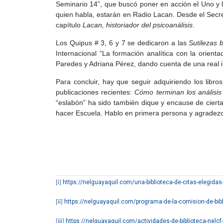
Seminario 14”, que buscó poner en acción el Uno y lo
quien habla, estarán en Radio Lacan. Desde el Secre
capítulo
Lacan, historiador del psicoanálisis
.
Los Quipus # 3, 6 y 7 se dedicaron a las
Sutilezas b
Internacional “La formación analítica con la orienta
Paredes y Adriana Pérez, dando cuenta de una real i
Para concluir, hay que seguir adquiriendo los libro
publicaciones recientes:
Cómo terminan los análisis
“eslabón” ha sido también dique y encause de cierta
hacer Escuela. Hablo en primera persona y agradezc
https://nelguayaquil.com/una-biblioteca-de-citas-elegida
[i]
https://nelguayaquil.com/programa-de-la-comision-de-bib
[ii]
https://nelguayaquil.com/actividades-de-biblioteca-nelcf
[iii]