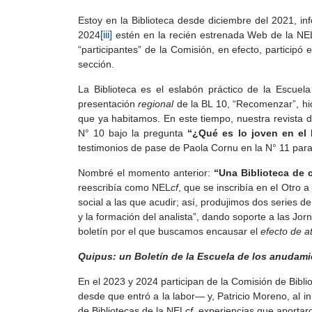
Estoy en la Biblioteca desde diciembre del 2021, i
2024
[iii]
estén en la recién estrenada Web de la NE
“participantes” de la Comisión, en efecto, participó
sección.
La Biblioteca es el eslabón práctico de la Escuel
presentación
regional
de la BL 10, “Recomenzar”, hi
que ya habitamos. En este tiempo, nuestra revista 
N° 10 bajo la pregunta
“¿Qué es lo joven en el
testimonios de pase de Paola Cornu en la N° 11 para 
Nombré el momento anterior:
“Una Biblioteca de 
reescribía como NEL
cf
, que se inscribía en el Otro a 
social a las que acudir; así, produjimos dos series de 
y la formación del analista”, dando soporte a las Jor
boletín por el que buscamos encausar el
efecto de a
Quipus: un Boletín de la Escuela de los anudam
En el 2023 y 2024 participan de la Comisión de Bibli
desde que entró a la labor— y, Patricio Moreno, al ini
de Bibliotecas de la NEL
cf
, experiencias que aportar