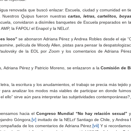
ntigua renovada que buscó
enlazar: Escuela, ciudad y comunidad en 
. Nuestros Quipus fueron nuestras
cartas, letras, cartelitos, boya
scuela, convidaron a disímiles banquetes de Escuela preparados en la c
 AMP, la FAPOL/ el Enapol y la NEL
cf
.
es loco”
se abonaron Adriana Pérez y Andrea Robles desde el eje “Ci
asmine
, película de Woody Allen, pistas para pensar la despatologiza
 Paulovsky de la EOL por
Zoom
y los comentarios de Adriana Pérez
s, Adriana Pérez y Patricio Moreno, se enlazaron a la
Comisión de B
 letra, la escritura y los anudamientos, el trabajo se precia más tejido
 para analizar los modos más viables de participar en donde fuimos 
el ello” sirve aún para interpretar las subjetividades contemporáneas?
pensamos hacia el
Congreso Mundial “No hay relación sexual”
y
lejandro Góngora,
[v]
invitado de la NEL
cf
Santiago de Chile, y Andrea
 acompañada de los comentarios de Adriana Pérez.
[vii]
Y si recordamos 