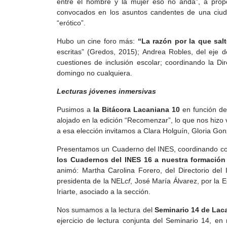
entre el hombre y la mujer eso no anda”, a prop
convocados en los asuntos candentes de una ciuda
“erótico”.
Hubo un cine foro más:
“La razón por la que sal
escritas” (Gredos, 2015); Andrea Robles, del eje de
cuestiones de inclusión escolar; coordinando la D
domingo no cualquiera.
Lecturas jóvenes inmersivas
Pusimos a
la Bitácora Lacaniana 10
en función de 
alojado en la edición “Recomenzar”, lo que nos hizo
a esa elección invitamos a Clara Holguín, Gloria Gonz
Presentamos un Cuaderno del INES, coordinando con G
los Cuadernos del INES 16 a nuestra formación
animó: Martha Carolina Forero, del Directorio del
presidenta de la NEL
cf
, José María Álvarez, por la 
Iriarte, asociado a la sección.
Nos sumamos a la lectura del
Seminario 14 de Laca
ejercicio de lectura conjunta del Seminario 14, e