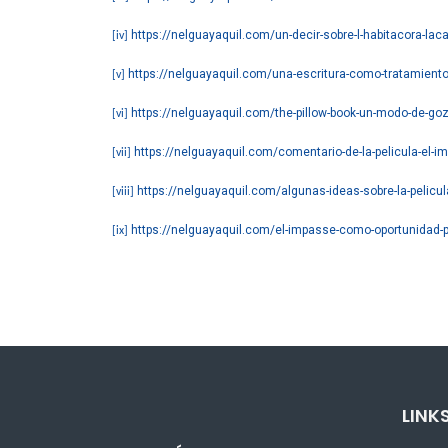
https://nelguayaquil.com/un-decir-sobre-l-habitacora-lac
[iv]
https://nelguayaquil.com/una-escritura-como-tratamiento
[v]
https://nelguayaquil.com/the-pillow-book-un-modo-de-go
[vi]
https://nelguayaquil.com/comentario-de-la-pelicula-el-im
[vii]
https://nelguayaquil.com/algunas-ideas-sobre-la-pelicula
[viii]
https://nelguayaquil.com/el-impasse-como-oportunidad-p
[ix]
LINKS