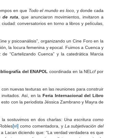
tiempos en que
Todo el mundo es loco,
y donde cada
s de ruta
, que anunciaron movimientos, invitaron a
iudad: conversatorios en torno a libros y películas,
ne y psicoanálisis”, organizando un Cine Foro en la
ción, la locura femenina y epocal. Fuimos a Cuenca y
 de “Cartelizando Cuenca” y la catedrática Marcia
ibliografía del ENAPOL
coordinada en la NEL
cf
por
 y con nuevas texturas en las reuniones para construir
invitados. Así, en la
Feria Internacional del Libro
, esto con la periodista Jéssica Zambrano y Mayra de
 la sostuvimos en dos charlas:
Una escritura como
 Robles
[vi]
como comentadora, y
La subjetivación del
a Lacan diciendo que: “La verdad verdadera es que