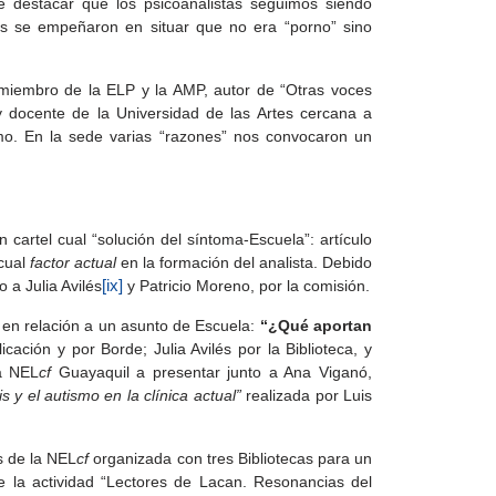
 destacar que los psicoanalistas seguimos siendo
s se empeñaron en situar que no era “porno” sino
, miembro de la ELP y la AMP, autor de “Otras voces
 y docente de la Universidad de las Artes cercana a
smo. En la sede varias “razones” nos convocaron un
cartel cual “solución del síntoma-Escuela”: artículo
 cual
factor actual
en la formación del analista. Debido
 a Julia Avilés
[ix]
y Patricio Moreno, por la comisión.
 en relación a un asunto de Escuela:
“¿Qué aportan
icación y por Borde; Julia Avilés por la Biblioteca, y
la NEL
cf
Guayaquil a presentar junto a Ana Viganó,
s y el autismo en la clínica actual”
realizada por Luis
as de la NEL
cf
organizada con tres Bibliotecas para un
e la actividad “Lectores de Lacan. Resonancias del