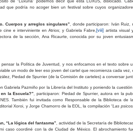
ósito de “Luxuria” podemos decir que está LUXUS, dislocado. Cabe
d que podría no acoger bien un festival sobre cuyos organizadore
to. Cuerpos y arreglos singulares”
, donde participaron: Iván Ruiz
 cine e interviniente en Atrios; y Gabriela Fabre,
[viii]
artista visual
irectora de la sección, Ana Ricaurte, conocida por su joven entusia
pensar la Política de Juventud, y nos enfocamos en el texto sobre un 
 viable un modo de leer eso joven del cartel que recomienza cada vez,
ález, Piedad de Spurrier (de la Comisión de carteles) a conversar junto
abriela Pazmiño por la Librería del Instituto y poniendo la cuestión
 en la Escuela?”
, participaron: Piedad de Spurrier, autora en la publ
 INES. También fui invitada como Responsable de la Biblioteca de 
Editorial Xoroi, y Jorge Chamorro de la EOL, la compilación
“Las psicosi
n, “La lógica del fantasma”
, actividad de la Secretaría de Bibliotec
n mi caso coordiné con la de Ciudad de México. El abrochamiento fu