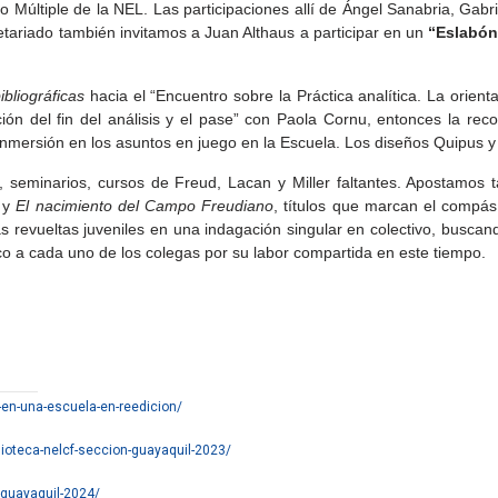
 Múltiple de la NEL. Las participaciones allí de Ángel Sanabria, Gabrie
tariado también invitamos a Juan Althaus a participar en un
“Eslabón
ibliográficas
hacia el “Encuentro sobre la Práctica analítica. La orien
ción del fin del análisis y el pase” con Paola Cornu, entonces la recop
nmersión en los asuntos en juego en la Escuela. Los diseños Quipus y 
s, seminarios, cursos de Freud, Lacan y Miller faltantes. Apostamos ta
y
El nacimiento del Campo Freudiano
, títulos que marcan el compás 
s revueltas juveniles en una indagación singular en colectivo, buscan
o a cada uno de los colegas por su labor compartida en este tiempo.
s-en-una-escuela-en-reedicion/
lioteca-nelcf-seccion-guayaquil-2023/
-guayaquil-2024/