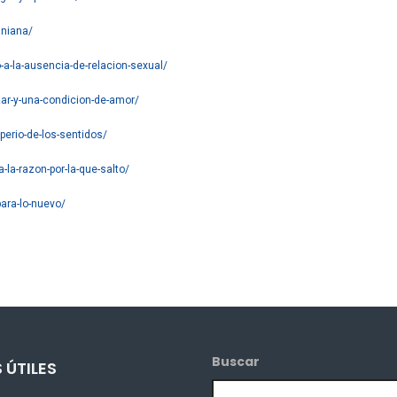
aniana/
-a-la-ausencia-de-relacion-sexual/
zar-y-una-condicion-de-amor/
perio-de-los-sentidos/
-la-razon-por-la-que-salto/
ara-lo-nuevo/
Buscar
 ÚTILES