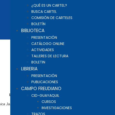
¿QUÉ ES UN CARTEL?
BUSCA CARTEL
COMISIÓN DE CARTELES
BOLETÍN
BIBLIOTECA
PRESENTACIÓN
CATÁLOGO ONLINE
ACTIVIDADES
TALLERES DE LECTURA
BOLETIN
LIBRERIA
PRESENTACIÓN
PUBLICACIONES
CAMPO FREUDIANO
LO JOVEN COMO FACTOR ACTUAL DE LA BIBLIOTECA
CID-GUAYAQUIL
CURSOS
ica Jara, Responsable de la Comisión de Biblioteca de la NELcf Guaya
INVESTIGACIONES
TRAZOS