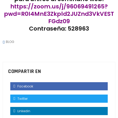
https://zoom.us/j/96069491265?
pwd=R0I4MnE3Zkpld2JUZnd3VkVEST
FGdz09
Contraseña: 528963
BLOG
COMPARTIR EN
Facebook
Twitter
Linkedin