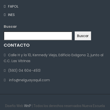
FAPOL
INES
Buscar
Buscar
CONTACTO
Calle H y la 10, Kennedy Vieja, Edificio Exágono 2, junto al
C.C. Las Vitrinas
(593) 04 604-4513
info@nelguayaquil.com
Diseño Web
WnP
| Todos los derechos reservados Nueva Escuela