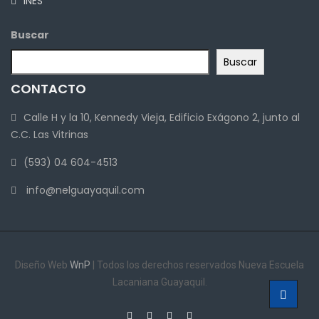
INES
Buscar
Buscar
CONTACTO
Calle H y la 10, Kennedy Vieja, Edificio Exágono 2, junto al
C.C. Las Vitrinas
(593) 04 604-4513
info@nelguayaquil.com
Diseño Web
WnP
| Todos los derechos reservados Nueva Escuela
Lacaniana Guayaquil.