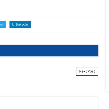
er
Linkedin
Next Post