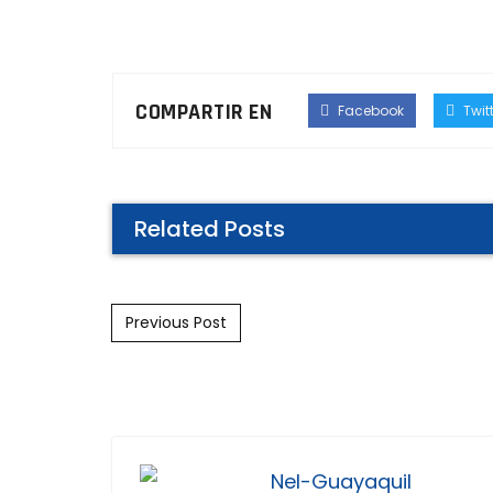
COMPARTIR EN
Facebook
Twitt
Related Posts
Post navigation
Previous Post
Nel-Guayaquil