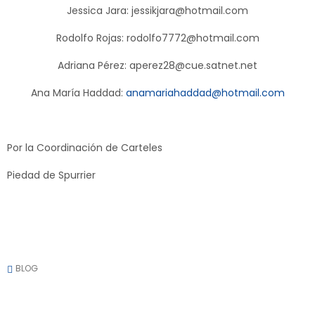
Jessica Jara: jessikjara@hotmail.com
Rodolfo Rojas: rodolfo7772@hotmail.com
Adriana Pérez: aperez28@cue.satnet.net
Ana María Haddad:
anamariahaddad@hotmail.com
Por la Coordinación de Carteles
Piedad de Spurrier
BLOG