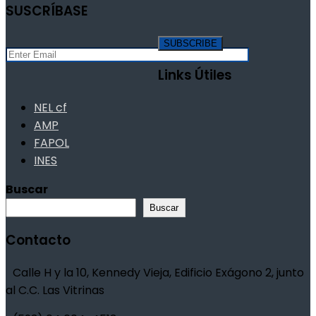
SUSCRÍBASE
Links Útiles
NEL cf
AMP
FAPOL
INES
Buscar
Buscar
Contacto
Calle H y la 10, Kennedy Vieja, Edificio Exágono 2, junto
al C.C. Las Vitrinas