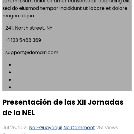
Lorem ipsum dolor sit amet consectetur adipiscing elit
sed do eiusmod tempor incididunt ut labore et dolore
magna aliqua.
241, North street, NY
+1 123 5468 369
support@domain.com
Presentación de las XII Jornadas
de la NEL
Jul 28, 2021
Nel-Guayaquil
No Comment
281
Views