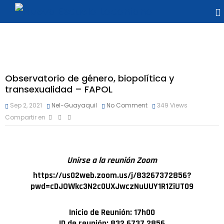
Observatorio de género, biopolítica y
transexualidad – FAPOL
Sep 2, 2021
Nel-Guayaquil
No Comment
349
Views
Compartir en
Unirse a la reunión Zoom
https://us02web.zoom.us/j/83267372856?
pwd=cDJOWkc3N2c0UXJwczNuUUY1R1ZiUT09
Inicio de Reunión: 17h00
ID de reunión: 832 6737 2856