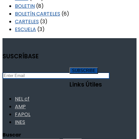
BOLETIN
(8)
BOLETÍN CARTELES
(6)
CARTELES
(3)
ESCUELA
(3)
SUSCRÍBASE
Links Útiles
NEL cf
AMP
FAPOL
INES
Buscar