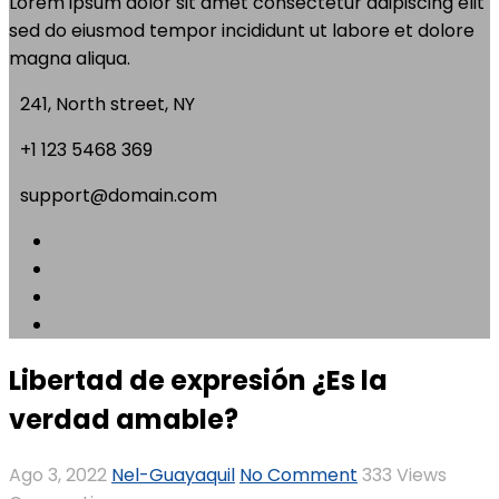
Lorem ipsum dolor sit amet consectetur adipiscing elit
sed do eiusmod tempor incididunt ut labore et dolore
magna aliqua.
241, North street, NY
+1 123 5468 369
support@domain.com
Libertad de expresión ¿Es la
verdad amable?
Ago 3, 2022
Nel-Guayaquil
No Comment
333
Views