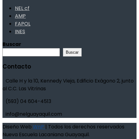
NEL cf
AMP
FAPOL
INES
Buscar
Buscar
Contacto
Calle H y la 10, Kennedy Vieja, Edificio Exágono 2, junto
al C.C. Las Vitrinas
(593) 04 604-4513
info@nelguayaquil.com
Diseño Web
WnP
| Todos los derechos reservados
Nueva Escuela Lacaniana Guayaquil.