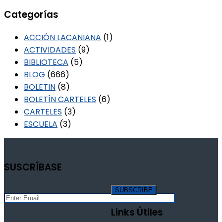
Categorías
ACCIÓN LACANIANA
(1)
ACTIVIDADES
(9)
BIBLIOTECA
(5)
BLOG
(666)
BOLETIN
(8)
BOLETÍN CARTELES
(6)
CARTELES
(3)
ESCUELA
(3)
SUSCRÍBASE
Links Útiles