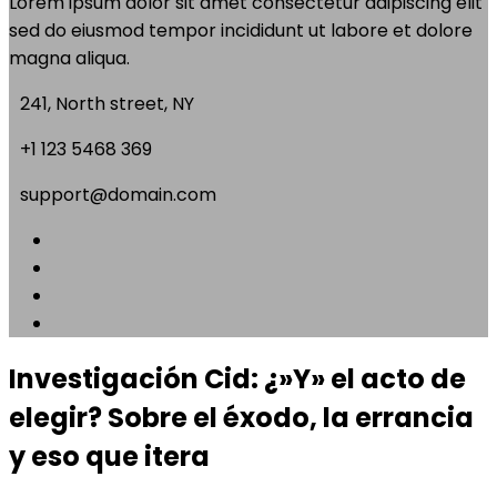
Lorem ipsum dolor sit amet consectetur adipiscing elit
sed do eiusmod tempor incididunt ut labore et dolore
magna aliqua.
241, North street, NY
+1 123 5468 369
support@domain.com
Investigación Cid: ¿»Y» el acto de
elegir? Sobre el éxodo, la errancia
y eso que itera