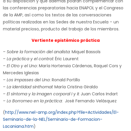
a su disposición y que además podrán complementar con
las conferencias preparatorias hacia ENAPOL y el Congreso
de la AMP, así como los textos de las conversaciones
políticas realizadas en las Sedes de nuestra Escuela – un
material precioso, producto del trabajo de los miembros.
Vertiente epistémico práctica
–
Sobre la formación del analista:
Miquel Bassols
–
La práctica y el control:
Éric Laurent
–
El Otro y el Uno
: María Hortensia Cárdenas, Raquel Cors y
Mercedes Iglesias
–
Los impasses del Uno:
Ronald Portillo
–
La identidad sinthomal:
María Cristina Giraldo
–
El síntoma y la imagen corporal I y II:
Juan Carlos Indart
–
Lo Borromeo en la práctica:
José Fernando Velásquez
(
http://www.nel-amp.org/index.php?file=Actividades/El-
Seminario-de-la-NEL/Seminario-de-Formacion-
Lacaniana.htm
)