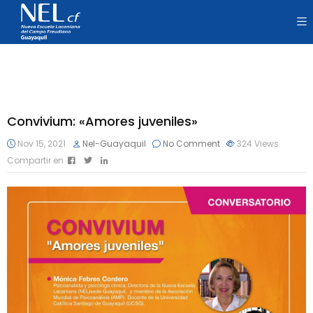
Convivium: «Amores juveniles»
Nov 15, 2021
Nel-Guayaquil
No Comment
324
Views
Compartir en