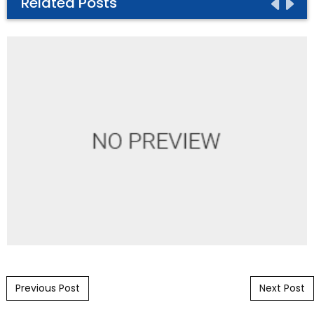
Related Posts
Post navigation
Previous Post
Next Post