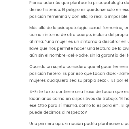
Pienso además que plantear la psicopatología de l
deseo histérico. El peligro es quedarse solo en esa
posición femenina y con ella, lo real, lo imposible.
Más allá de la psicopatología sexual femenina, en
como síntoma de otro cuerpo, incluso del propio
afirma: “una mujer es un síntoma a descifrar en u
llave que nos permite hacer una lectura de la civil
aún sin el Nombre-del-Padre, sin la garantía del f
Cuando un sujeto considera que el goce femenin
posición hetero. Es por eso que Lacan dice: «Lla
mujeres cualquiera sea su propio sexo». Es por 
4-Este texto contiene una frase de Lacan que es 
lacanianos como en dispositivos de trabajo: “El h
ese Otro para sí misma, como lo es para él”… El
puede decirnos al respecto?
Una primera aproximación podría plantearse a part