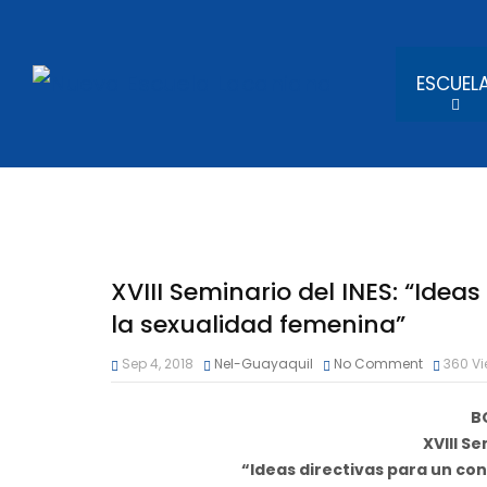
ESCUEL
XVIII Seminario del INES: “Idea
la sexualidad femenina”
Sep 4, 2018
Nel-Guayaquil
No Comment
360
Vi
B
XVIII Se
“Ideas directivas para un co