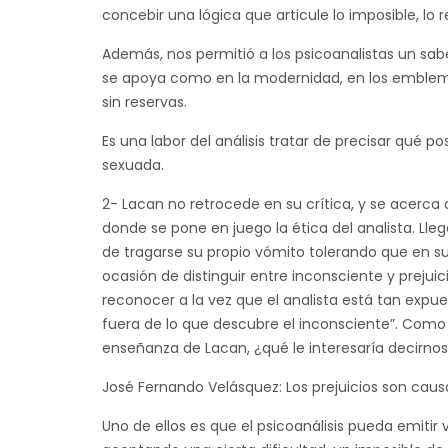
concebir una lógica que articule lo imposible, lo r
Además, nos permitió a los psicoanalistas un saber
se apoya como en la modernidad, en los emblemas
sin reservas.
Es una labor del análisis tratar de precisar qué p
sexuada.
2- Lacan no retrocede en su crítica, y se acerca
donde se pone en juego la ética del analista. Llega
de tragarse su propio vómito tolerando que en s
ocasión de distinguir entre inconsciente y prejuic
reconocer a la vez que el analista está tan expue
fuera de lo que descubre el inconsciente”. Como 
enseñanza de Lacan, ¿qué le interesaría decirnos
José Fernando Velásquez: Los prejuicios son causa
Uno de ellos es que el psicoanálisis pueda emitir 