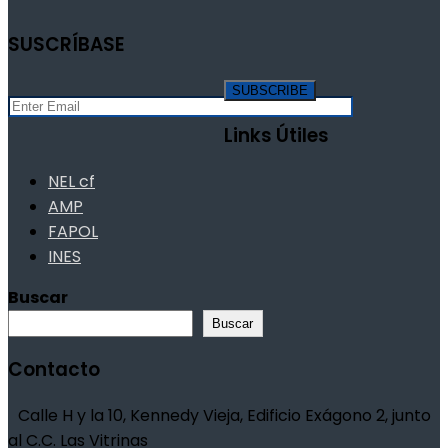
SUSCRÍBASE
Links Útiles
NEL cf
AMP
FAPOL
INES
Buscar
Buscar
Contacto
Calle H y la 10, Kennedy Vieja, Edificio Exágono 2, junto
al C.C. Las Vitrinas