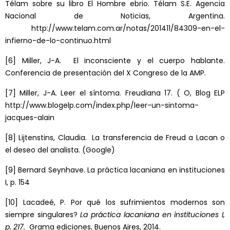
Télam sobre su libro El Hombre ebrio. Télam S.E. Agencia
Nacional de Noticias, Argentina.
http://www.telam.com.ar/notas/201411/84309-en-el-
infierno-de-lo-continuo.html
[6]
Miller, J-A. El inconsciente y el cuerpo hablante.
Conferencia de presentación del X Congreso de la AMP.
[7]
Miller, J-A. Leer el síntoma. Freudiana 17. ( O, Blog ELP
http://www.blogelp.com/index.php/leer-un-sintoma-
jacques-alain
[8]
Lijtenstins, Claudia. La transferencia de Freud a Lacan o
el deseo del analista. (Google)
[9]
Bernard Seynhave. La práctica lacaniana en instituciones
I, p. 154
[10]
Lacadeé, P. Por qué los sufrimientos modernos son
siempre singulares?
La práctica lacaniana en instituciones I,
p. 217.
Grama ediciones, Buenos Aires, 2014.