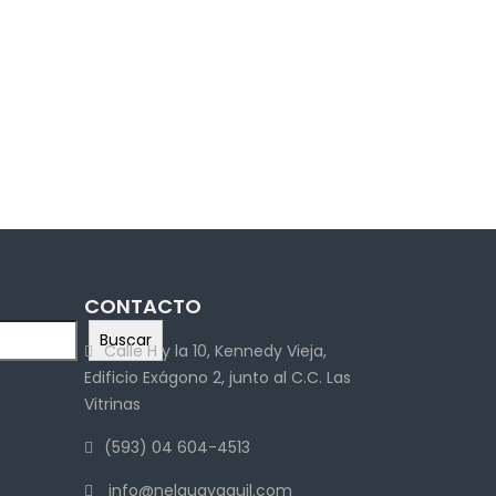
CONTACTO
Buscar
Calle H y la 10, Kennedy Vieja,
Edificio Exágono 2, junto al C.C. Las
Vitrinas
(593) 04 604-4513
info@nelguayaquil.com