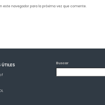
en este navegador para la próxima vez que comente.
Buscar
 ÚTILES
cf
P
OL