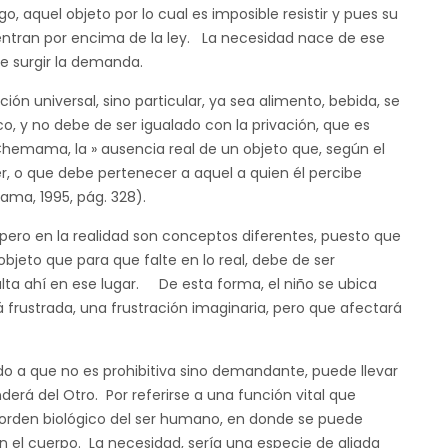
go, aquel objeto por lo cual es imposible resistir y pues su
uentran por encima de la ley. La necesidad nace de ese
de surgir la demanda.
ón universal, sino particular, ya sea alimento, bebida, se
co, y no debe de ser igualado con la privación, que es
 Chemama, la » ausencia real de un objeto que, según el
er, o que debe pertenecer a aquel a quien él percibe
ma, 1995, pág. 328).
 pero en la realidad son conceptos diferentes, puesto que
objeto que para que falte en lo real, debe de ser
ta ahí en ese lugar. De esta forma, el niño se ubica
frustrada, una frustración imaginaria, pero que afectará
do a que no es prohibitiva sino demandante, puede llevar
derá del Otro. Por referirse a una función vital que
l orden biológico del ser humano, en donde se puede
on el cuerpo. La necesidad, sería una especie de aliada