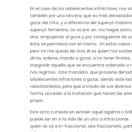
En el caso de los adolescentes infractores, nos só
también por una tercera, que es más devastadora 
goce del Otro, y a diferencia del superyó matern
superyó femenino, no va por un: «no hagas esto
sino, empujando al goce y por consiguiente da u
ésta, es permisiva con el mismo. En estos casos
pero no me queda de otra, él es quien nos sostie
dicta, ordena, manda a gozar, a no tener límites
trasgredir aquello que se encuentra ordenado o re
nos regimos. Este mandato, que proviene del lad
adolescentes infractores a gozar, siendo este lad
robotizándolos, para que a través de sus diverso
forma, acceder a la invitación que hacen las sir
propio.
Este acto consiste en extraer aquel agalma o brill
puede ser en sí la vida de un otro a infraccionar.
quien se va a in-fraccionar, sea fraccionarlo, par