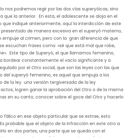
lo nos podremos regir por las dos vías superyóicas, sino
que la anterior. En esta, el adolescente se aloja en el
o que indiqué anteriormente, aquí la interdicción de este
», presentado de manera excesiva en el superyó materno,
n empuje al crimen, pero con la gran diferencia de que
 se escuchan frases como: «sé que está mal que robe,
ne». Este tipo de Superyó, el que llamamos femenino,
, a bordear constantemente el vacío significante y a
gulado por el Otro social, que son las leyes con las que
o del superyó femenino, es aquel que empuja a los
o de la ley una versión tergiversada de la ley
s actos, logren ganar la aprobación del Otro o de la misma
enas en su canto, conocer sobre el goce del Otro y hacerlo
o fálico en ese objeto particular que se extrae, esto
 Es probable que el objeto de la infracción en este otro a
tirlo en dos partes, una parte que se queda con el