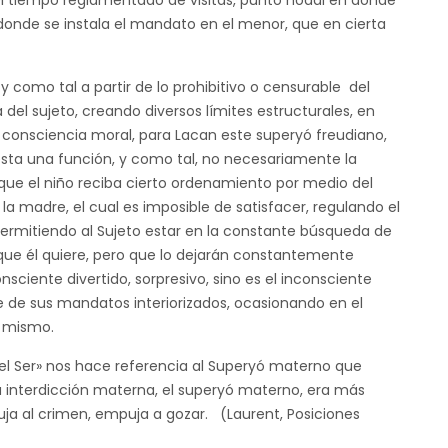
el tiempo reglamentado de visitas, punto nodal en donde
onde se instala el mandato en el menor, que en cierta
y como tal a partir de lo prohibitivo o censurable del
del sujeto, creando diversos límites estructurales, en
consciencia moral, para Lacan este superyó freudiano,
sta una función, y como tal, no necesariamente la
 que el niño reciba cierto ordenamiento por medio del
la madre, el cual es imposible de satisfacer, regulando el
permitiendo al Sujeto estar en la constante búsqueda de
 que él quiere, pero que lo dejarán constantemente
nsciente divertido, sorpresivo, sino es el inconsciente
e de sus mandatos interiorizados, ocasionando en el
l mismo.
del Ser» nos hace referencia al Superyó materno que
la interdicción materna, el superyó materno, era más
puja al crimen, empuja a gozar. (Laurent, Posiciones