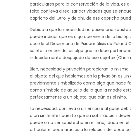
particulares para la conservación de la vida, es al
falta conlleva a realizar actividades que se enc
capricho del Otro, y de ahí, de ese capricho pue
Debido a que la necesidad no posee una satisfacci
puede indicar que es algo que viene de lo biológi
acorde al Diccionario de Psicoanálisis de Roland
sujeto lo entiende, es algo que le debe pertenec
indebidamente despojado de ese objeto» (Chema
Bien, necesidad y privación parecieran lo mismo,
el objeto del que hablamos en la privación es un 
previamente simbolizado como algo que hace fal
como símbolo de aquello de lo que la madre está 
perfectamente a un objeto, que aún es el niño.
La necesidad, conlleva a un empuje al goce debi
a un sin límites puesto que su satisfacción depen
puede o no ser satisfecha en el niño, dada en e
articular el goce gracias a la relación del goce c