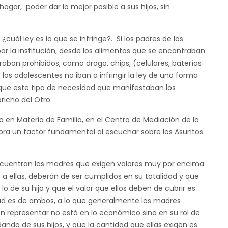
ogar, poder dar lo mejor posible a sus hijos, sin
¿cuál ley es la que se infringe?. Si los padres de los
 por la institución, desde los alimentos que se encontraban
raban prohibidos, como droga, chips, (celulares, baterías
o los adolescentes no iban a infringir la ley de una forma
ue este tipo de necesidad que manifestaban los
richo del Otro.
 en Materia de Familia, en el Centro de Mediación de la
obra un factor fundamental al escuchar sobre los Asuntos
ncuentran las madres que exigen valores muy por encima
 a ellas, deberán de ser cumplidos en su totalidad y que
o de su hijo y que el valor que ellos deben de cubrir es
dad es de ambos, a lo que generalmente las madres
n representar no está en lo económico sino en su rol de
do de sus hijos, y que la cantidad que ellas exigen es