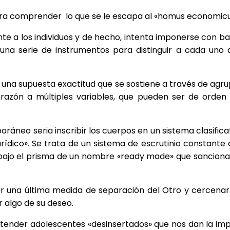
ara comprender lo que se le escapa al «homus economicu
e a los individuos y de hecho, intenta imponerse con ba
na serie de instrumentos para distinguir a cada uno de
 con una supuesta exactitud que se sostiene a través de a
razón a múltiples variables, que pueden ser de orden
áneo seria inscribir los cuerpos en un sistema clasifica
urídico». Se trata de un sistema de escrutinio constante 
bajo el prisma de un nombre «ready made» que sancion
r una última medida de separación del Otro y cercenar
 algo de su deseo.
ender adolescentes «desinsertados» que nos dan la impr