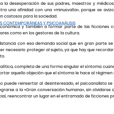
para la desesperación de sus padres, maestros y médico
tra una afinidad con una «minusvalía», porque se avizo
n costosos para la sociedad.
ES CONTEMPORÁNEAS Y PSICOANÁLISIS
 económica y también a formar parte de las ficciones 
ares como en los gestores de la cultura.
distancia con esa demanda social que en gran parte s
ser necesario‎ proteger al sujeto, ya que hay que recorda
to.
nalítica, completa de una forma singular el síntoma cuand
ortar aquello objeción que el síntoma le hace al régimen d
ede reinsertar al desinteresado, el psicoanalista se 
grarse a la «Gran conversación humana», sin olvidarse 
ial, reencontrar un lugar en el entramado de ficciones p