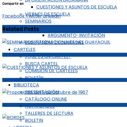
Compartir en
CUESTIONES Y ASUNTOS DE ESCUELA
VIERNES DE ESCUELA
Facebook
Twitter
Linkedin
SEMINARIOS
SEMINARIO INTERNACIONAL CON SILVIA 
Related Posts
ARGUMENTO-INVITACIÓN
ENSEÑANZAS DECLARADAS
CARTELES
SEMINARIOS INTERNACIONALES NEL GUAYAQUIL
¿QUÉ ES UN CARTEL?
BUSCA CARTEL
COMISIÓN DE CARTELES
BOLETÍN
CUESTIONES Y ASUNTOS DE ESCUELA
BIBLIOTECA
PRESENTACIÓN
CATÁLOGO ONLINE
ACTIVIDADES
Proposición del 9 de octubre de 1967
TALLERES DE LECTURA
BOLETIN