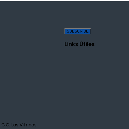
Links Útiles
 C.C. Las Vitrinas