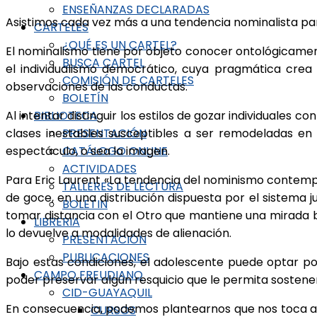
ENSEÑANZAS DECLARADAS
Asistimos cada vez más a una tendencia nominalista p
CARTELES
¿QUÉ ES UN CARTEL?
El nominalismo tiene por objeto conocer ontológicament
BUSCA CARTEL
el individualismo democrático, cuya pragmática crea u
COMISIÓN DE CARTELES
observaciones de las conductas.
BOLETÍN
Al intentar distinguir los estilos de gozar individuales
BIBLIOTECA
clases inestables susceptibles a ser remodeladas en 
PRESENTACIÓN
espectáculo, o sea la imagen.
CATÁLOGO ONLINE
ACTIVIDADES
Para Eric Laurent «La tendencia del nominismo contempor
TALLERES DE LECTURA
de goce, en una distribución dispuesta por el sistema j
BOLETIN
tomar distancia con el Otro que mantiene una mirada 
LIBRERIA
lo devuelve a modalidades de alienación.
PRESENTACIÓN
PUBLICACIONES
Bajo estas condiciones, el adolescente puede optar po
CAMPO FREUDIANO
poder preservar algún resquicio que le permita sostener
CID-GUAYAQUIL
En consecuencia, podemos plantearnos que nos toca at
CURSOS