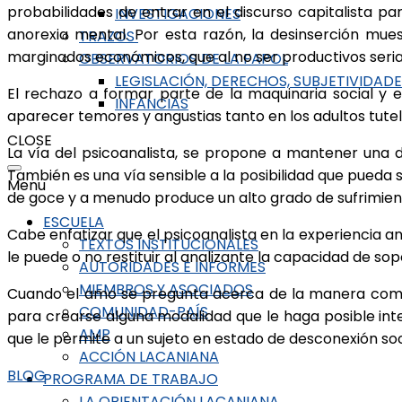
probabilidades de entrar en el discurso capitalista 
INVESTIGACIONES
anorexia mental. Por esta razón, la desinserción mues
TRAZOS
marginados económicos, que al no ser productivos seria
OBSERVATORIOS DE LA FAPOL
LEGISLACIÓN, DERECHOS, SUBJETIVIDAD
El rechazo a formar parte de la maquinaria social y
INFANCIAS
aparecer temores y angustias tanto en los adultos tutel
CLOSE
La vía del psicoanalista, se propone a mantener una 
También es una vía sensible a la posibilidad que pueda 
Menu
de goce y a menudo produce un alto grado de sufrimien
ESCUELA
Cabe enfatizar que el psicoanalista en la experiencia a
TEXTOS INSTITUCIONALES
le puede o no restituir al analizante la capacidad de sop
AUTORIDADES E INFORMES
MIEMBROS Y ASOCIADOS
Cuando el amo se pregunta acerca de la manera como pu
COMUNIDAD-PAÍS
para crearse alguna modalidad que le haga posible inte
AMP
que le permite a un sujeto en estado de desconexión soc
ACCIÓN LACANIANA
BLOG
PROGRAMA DE TRABAJO
LA ORIENTACIÓN LACANIANA