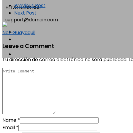
Previous Post
+1 123 5468 369
Next Post
support@domain.com
Nel-Guayaquil
Leave a Comment
Tu dirección de correo electrónico no será publicada.
L
Name
*
Email
*