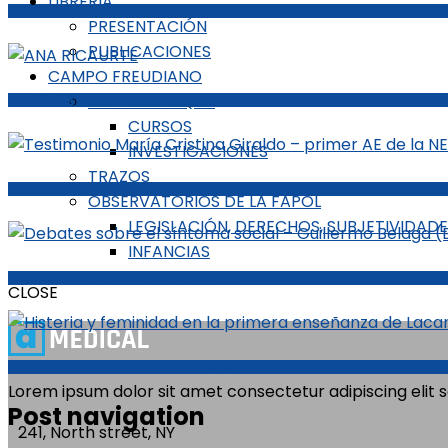
LIBRERIA
BORDES
PRESENTACIÓN
PUBLICACIONES
CAMPO FREUDIANO
CID-GUAYAQUIL
ANA RICAURTE
CURSOS
INVESTIGACIONES
TRAZOS
Testimonio María Cristina Giraldo – primer AE de la NEL
OBSERVATORIOS DE LA FAPOL
LEGISLACIÓN, DERECHOS, SUBJETIVIDAD
INFANCIAS
Debates sobre el síntoma social – Guillermo Belaga (Buenos Aires)
CLOSE
Histeria y feminidad en la primera enseñanza de Lacan –
Lorem ipsum dolor sit amet consectetur adipiscing elit 
Post navigation
241, North street, NY