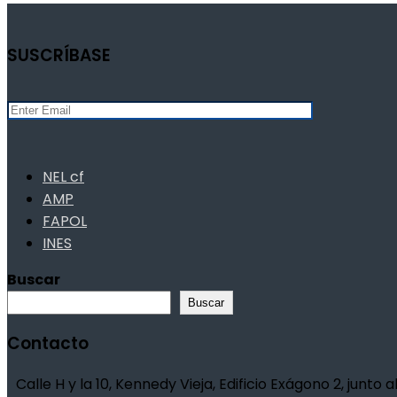
SUSCRÍBASE
NEL cf
AMP
FAPOL
INES
Buscar
Buscar
Contacto
Calle H y la 10, Kennedy Vieja, Edificio Exágono 2, junto al