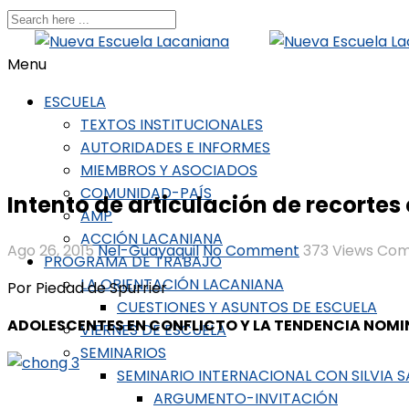
Menu
ESCUELA
TEXTOS INSTITUCIONALES
AUTORIDADES E INFORMES
MIEMBROS Y ASOCIADOS
COMUNIDAD-PAÍS
Intento de articulación de recortes 
AMP
ACCIÓN LACANIANA
Ago 26, 2015
Nel-Guayaquil
No Comment
373
Views
Com
PROGRAMA DE TRABAJO
LA ORIENTACIÓN LACANIANA
Por Piedad de Spurrier
CUESTIONES Y ASUNTOS DE ESCUELA
ADOLESCENTES EN CONFLICTO Y LA TENDENCIA NOMINA
VIERNES DE ESCUELA
SEMINARIOS
SEMINARIO INTERNACIONAL CON SILVIA 
ARGUMENTO-INVITACIÓN