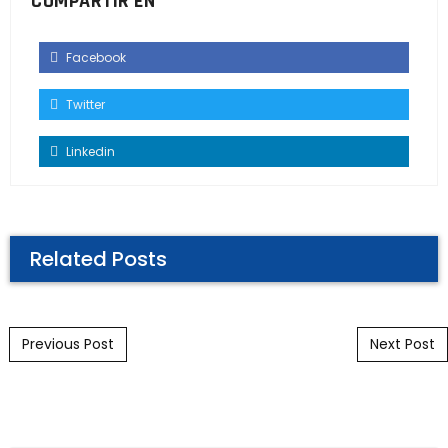
COMPARTIR EN
Facebook
Twitter
Linkedin
Related Posts
Post navigation
Previous Post
Next Post