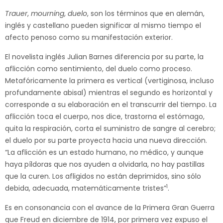
Trauer
,
mourning
,
duelo
, son los términos que en alemán,
inglés y castellano pueden significar al mismo tiempo el
afecto penoso como su manifestación exterior.
El novelista inglés Julian Barnes diferencia por su parte, la
aflicción como sentimiento, del duelo como proceso.
Metafóricamente la primera es vertical (vertiginosa, incluso
profundamente abisal) mientras el segundo es horizontal y
corresponde a su elaboración en el transcurrir del tiempo. La
aflicción toca el cuerpo, nos dice, trastorna el estómago,
quita la respiración, corta el suministro de sangre al cerebro;
el duelo por su parte proyecta hacia una nueva dirección.
“La aflicción es un estado humano, no médico, y aunque
haya píldoras que nos ayuden a olvidarla, no hay pastillas
que la curen. Los afligidos no están deprimidos, sino sólo
1
debida, adecuada, matemáticamente tristes”
.
Es en consonancia con el avance de la Primera Gran Guerra
que Freud en diciembre de 1914, por primera vez expuso el