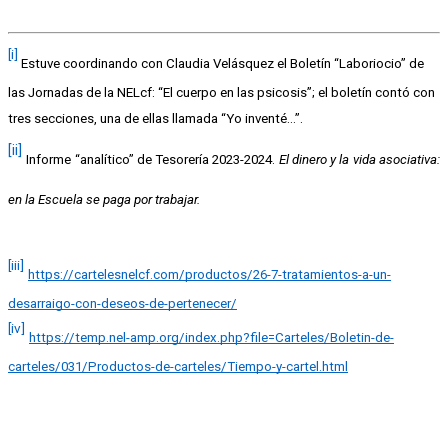
[i]
 Estuve coordinando con Claudia Velásquez el Boletín “Laboriocio” de 
las Jornadas de la NELcf: “El cuerpo en las psicosis”; el boletín contó con 
tres secciones, una de ellas llamada “Yo inventé…”.
[ii]
Informe “analítico” de Tesorería 2023-2024. 
El dinero y la vida asociativa: 
en la Escuela se paga por trabajar.
[iii]
https://cartelesnelcf.com/productos/26-7-tratamientos-a-un-
desarraigo-con-deseos-de-pertenecer/
[iv]
https://temp.nel-amp.org/index.php?file=Carteles/Boletin-de-
carteles/031/Productos-de-carteles/Tiempo-y-cartel.html