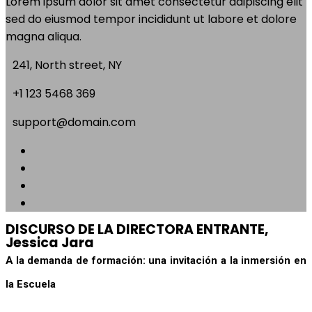
Lorem ipsum dolor sit amet consectetur adipiscing elit
sed do eiusmod tempor incididunt ut labore et dolore
magna aliqua.
241, North street, NY
+1 123 5468 369
support@domain.com
DISCURSO DE LA DIRECTORA ENTRANTE,
Jessica Jara
A la demanda de formación: una invitación a la inmersión en 
la Escuela