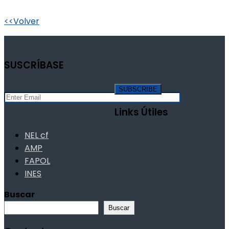
<<Volver
SUSCRÍBASE
Links Útiles
NEL cf
AMP
FAPOL
INES
Buscar
Buscar